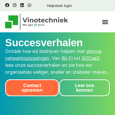
Helpdesk login
Contact 
Succesverhalen
Ontdek hoe wij bedrijven helpen met
slimme
netwerkoplossingen
. Van
Wi-Fi
tot
SOCaaS
:
lees onze succesverhalen en zie hoe we
organisaties veiliger, sneller en stabieler maken.
Contact
Leer ons
opnemen
kennen