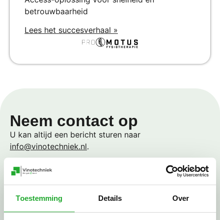
betrouwbaarheid
Lees het succesverhaal »
Neem contact op
U kan altijd een bericht sturen naar
info@vinotechniek.nl
.
KvK: 78291356
BTW: NL003319971B20
+31 (0)168 44 29 06
Toestemming
Details
Over
De Zwingelspaan 10, 4761 XJ, Zevenbergen