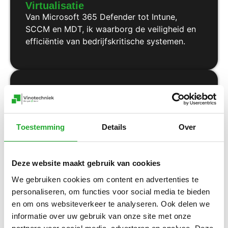
Virtualisatie
Van Microsoft 365 Defender tot Intune,
SCCM en MDT, ik waarborg de veiligheid en
efficiëntie van bedrijfskritische systemen.
Beveiliging en Beheer
Van Microsoft 365 Defender tot Intune,
SCCM en MDT, ik waarborg de veiligheid en
efficiëntie van bedrijfskritische systemen.
Toestemming
Details
Over
Deze website maakt gebruik van cookies
Manon, Accountmanager
We gebruiken cookies om content en advertenties te
personaliseren, om functies voor social media te bieden
bij Vinotechniek
en om ons websiteverkeer te analyseren. Ook delen we
In mijn rol regel ik veel achter de schermen, van
informatie over uw gebruik van onze site met onze
planning en afstemming tot het soepel laten verlopen