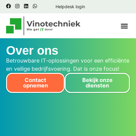
Helpdesk login
Contact 
Over ons
Betrouwbare IT-oplossingen voor een efficiënte
en veilige bedrijfsvoering. Dat is onze focus!
Contact
Bekijk onze
opnemen
diensten