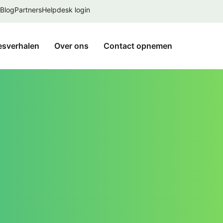
Blog
Partners
Helpdesk login
esverhalen
Over ons
Contact opnemen