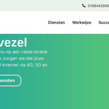
0168442906
Diensten
Werkwijze
Succ
vezel
 nu op een vaste locatie
ek zorgen we dat jouw
l internet via 4G, 5G en
diensten