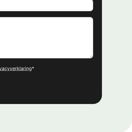
vacyverklaring
*