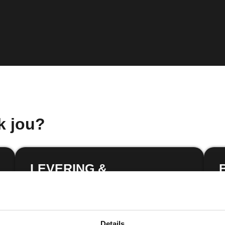
k jou?
LEVERING &
INSTALLATIE
N
v
We regelen de volledige aanleg en
b
configuratie. Routers, antennes of
glasvezelmodems geregeld met een
Details