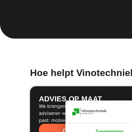
Hoe helpt Vinotechnie
ADVIES OP MAAT
We brengen jouw situatie in kaart en
adviseren welke verbinding het beste
past: mobiel (4G/5G) of glasvezel.
Contact opnemen
Toestemming