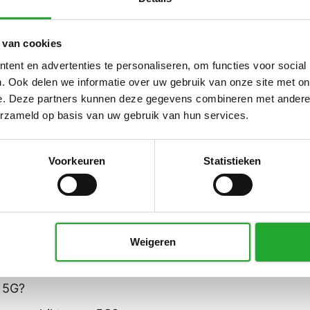
NaaS-pakket
.
Contact opnemen
 van cookies
ent en advertenties te personaliseren, om functies voor social
. Ook delen we informatie over uw gebruik van onze site met on
e. Deze partners kunnen deze gegevens combineren met andere i
erzameld op basis van uw gebruik van hun services.
de vragen
Voorkeuren
Statistieken
om glasvezel te nemen?
p je mobiel?
og 4G gebruiken?
Weigeren
 tussen wifi en 4G?
f 5G?