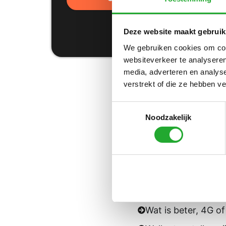
Deze website maakt gebruik
We gebruiken cookies om cont
websiteverkeer te analyseren
media, adverteren en analys
verstrekt of die ze hebben v
Toestemmingsselectie
Veelgestel
Noodzakelijk
Is het verstandig 
Wat betekent 4G o
Hoe lang kun je n
Wat is het verschil
Wat is beter, 4G o