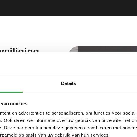
eiliging
waarin cyberdreigingen steeds
kwetsbaarder dan ze denken
erlies, reputatieschade of
Details
beveiligingslaag rondom uw
elde communicatie en
 van cookies
apparaten zonder concessies
ent en advertenties te personaliseren, om functies voor social
. Ook delen we informatie over uw gebruik van onze site met on
en beveiliging
e. Deze partners kunnen deze gegevens combineren met andere i
erzameld op basis van uw gebruik van hun services.