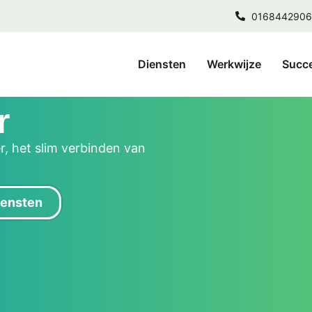
0168442906
Diensten
Werkwijze
Succ
r
r, het slim verbinden van
diensten