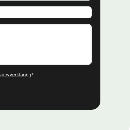
vacyverklaring
*