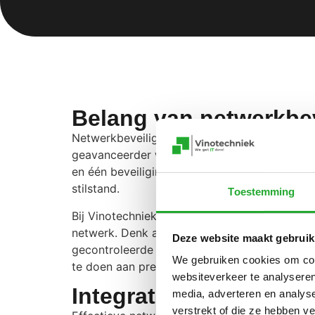
Belang van netwerkbev
Netwerkbeveiliging is essentieel in een tijd 
geavanceerder worden. Bedrijven zijn vaak 
en één beveiligingslek kan al leiden tot datav
stilstand.
Toestemming
Bij Vinotechniek zorgen we voor een sterke 
netwerk. Denk aan slimme firewalls, versleut
Deze website maakt gebruik
gecontroleerde toegang voor gebruikers en 
We gebruiken cookies om cont
te doen aan prestaties of gebruiksgemak.
websiteverkeer te analyseren
Integratie van beheer 
media, adverteren en analys
verstrekt of die ze hebben v