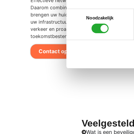
Effectieve netwerkbeveiliging begint bij prof
Daarom combineren wij beide aspecten in éé
Toestemmingsselectie
brengen uw huidige situatie in kaart, identific
Noodzakelijk
uw infrastructuur. Denk aan netwerksegmenta
verkeer en proactieve updates. Zo bouwen we 
toekomstbestendige IT-omgeving waarin u zo
Contact opnemen
Veelgestel
Wat is een beveili