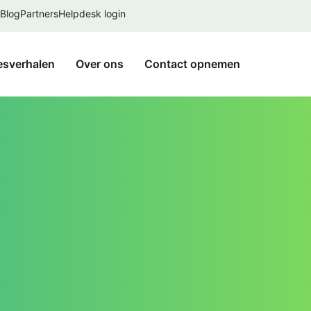
Blog
Partners
Helpdesk login
esverhalen
Over ons
Contact opnemen