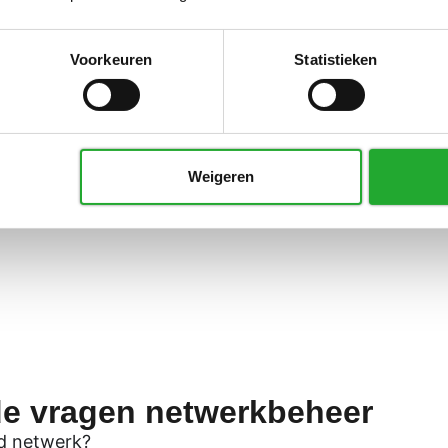
essioneel netwerkbeheer.
n heldere aanpak. We
eren risico’s en optimaliseren
Voorkeuren
Statistieken
tie, monitoring van verdacht
een veilige, snelle en
rgeloos kunt werken.
Weigeren
de vragen netwerkbeheer
gd netwerk?