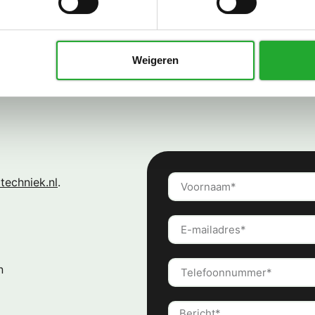
n netwerkkast gebruikt?
Weigeren
techniek.nl
.
n