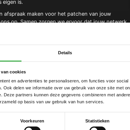
 eigen is.
een afspraak maken voor het patchen van jouw
 ons op. Samen zorgen we ervoor dat jouw netwerk
rt.
Details
 van cookies
ent en advertenties te personaliseren, om functies voor social
. Ook delen we informatie over uw gebruik van onze site met on
e. Deze partners kunnen deze gegevens combineren met andere i
de vragen patchkast
erzameld op basis van uw gebruik van hun services.
kast of patchkast?
kkast nodig?
Voorkeuren
Statistieken