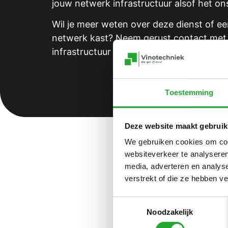
jouw netwerk infrastructuur alsof het ons
Wil je meer weten over deze dienst of 
netwerk kast? Neem gerust contact met
infrastructuur in optimale conditie verkee
Toestemming
Deze website maakt gebruik
We gebruiken cookies om cont
websiteverkeer te analyseren
media, adverteren en analys
Veelgestel
verstrekt of die ze hebben v
Wat is een netwerk
Toestemmingsselectie
Heb ik een netwer
Noodzakelijk