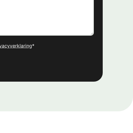
vacyverklaring
*